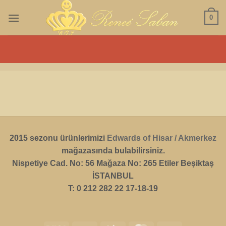
Skip
0
to
content
2015 sezonu ürünlerimizi
Edwards of Hisar / Akmerkez
mağazasında bulabilirsiniz.
Nispetiye Cad. No: 56 Mağaza No: 265 Etiler Beşiktaş
İSTANBUL
T: 0 212 282 22 17-18-19