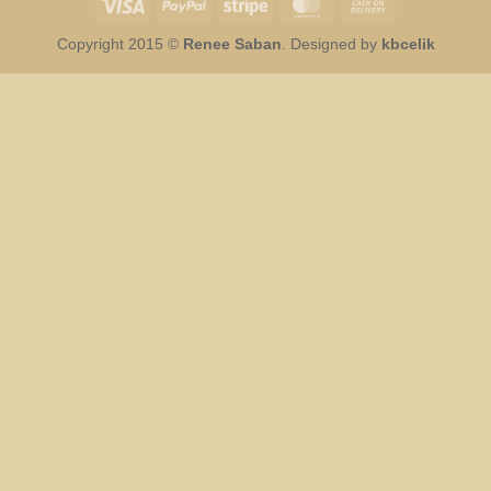
Visa
PayPal
Stripe
MasterCard
Cash
On
Copyright 2015 ©
Renee Saban
. Designed by
kbcelik
Delivery