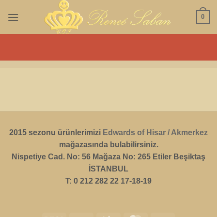
İçeriğe
0
atla
2015 sezonu ürünlerimizi
Edwards of Hisar / Akmerkez
mağazasında bulabilirsiniz.
Nispetiye Cad. No: 56 Mağaza No: 265 Etiler Beşiktaş
İSTANBUL
T: 0 212 282 22 17-18-19