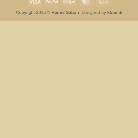
Visa
PayPal
Stripe
MasterCard
Cash
On
Copyright 2015 ©
Renee Saban
. Designed by
kbcelik
Delivery