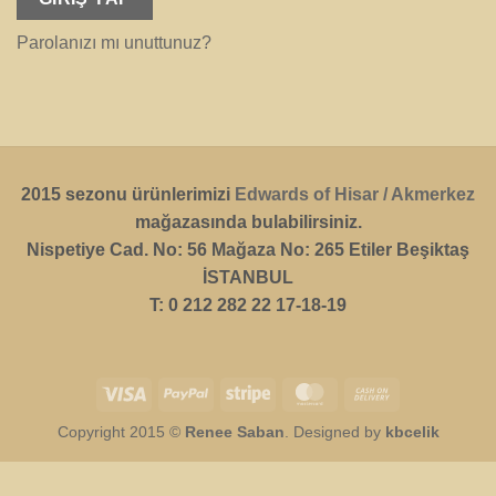
Parolanızı mı unuttunuz?
2015 sezonu ürünlerimizi
Edwards of Hisar / Akmerkez
mağazasında bulabilirsiniz.
Nispetiye Cad. No: 56 Mağaza No: 265 Etiler Beşiktaş
İSTANBUL
T: 0 212 282 22 17-18-19
Visa
PayPal
Stripe
MasterCard
Cash
On
Copyright 2015 ©
Renee Saban
. Designed by
kbcelik
Delivery