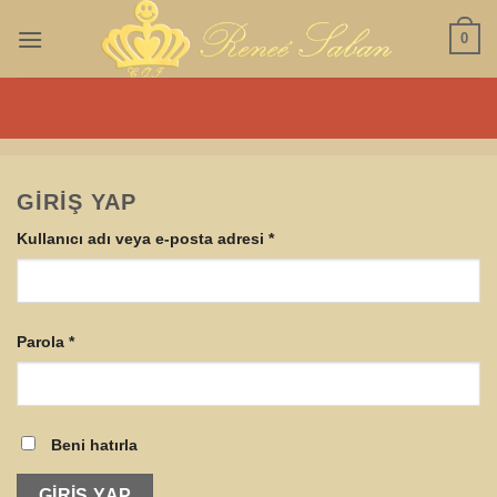
İçeriğe
0
atla
GIRIŞ YAP
Gerekli
Kullanıcı adı veya e-posta adresi
*
Gerekli
Parola
*
Beni hatırla
GIRIŞ YAP