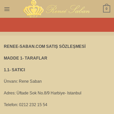
İçeriğe
0
atla
RENEE-SABAN.COM SATIŞ SÖZLEŞMESİ
MADDE 1- TARAFLAR
1.1- SATICI
Ünvanı: Rene Saban
Adres: Üftade Sok No.8/9 Harbiye- Istanbul
Telefon: 0212 232 15 54