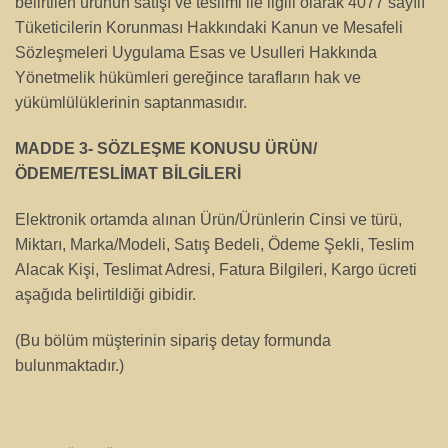
belirtilen ürünün satışı ve teslimi ile ilgili olarak 4077 sayılı
Tüketicilerin Korunması Hakkındaki Kanun ve Mesafeli
Sözleşmeleri Uygulama Esas ve Usulleri Hakkında
Yönetmelik hükümleri gereğince tarafların hak ve
yükümlülüklerinin saptanmasıdır.
MADDE 3- SÖZLEŞME KONUSU ÜRÜN/
ÖDEME/TESLİMAT BİLGİLERİ
Elektronik ortamda alınan Ürün/Ürünlerin Cinsi ve türü,
Miktarı, Marka/Modeli, Satış Bedeli, Ödeme Şekli, Teslim
Alacak Kişi, Teslimat Adresi, Fatura Bilgileri, Kargo ücreti
aşağıda belirtildiği gibidir.
(Bu bölüm müşterinin sipariş detay formunda
bulunmaktadır.)