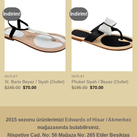
İndirim!
İndirim!
OUTLET
OUTLET
St. Barts Beyaz / Siyah (Outlet)
Phuket Siyah / Beyaz (Outlet)
Orijinal
Şu
Orijinal
Şu
$
245.00
$
70.00
$
195.00
$
70.00
fiyat:
andaki
fiyat:
andaki
$245.00.
fiyat:
$195.00.
fiyat:
$70.00.
$70.00.
2015 sezonu ürünlerimizi
Edwards of Hisar / Akmerkez
mağazasında bulabilirsiniz.
Nispetiye Cad. No: 56 Mağaza No: 265 Etiler Beşiktaş