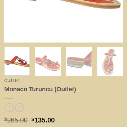
OUTLET
Monaco Turuncu (Outlet)
Orijinal
Şu
265.00
135.00
$
$
fiyat:
andaki