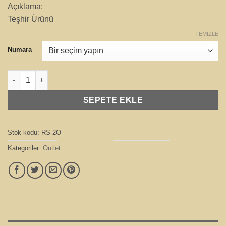
Açıklama:
$265.00.
fiyat:
Teşhir Ürünü
$135.00.
TEMIZLE
Numara
Monaco Turuncu (Outlet) adet
SEPETE EKLE
Stok kodu:
RS-2O
Kategoriler:
Outlet