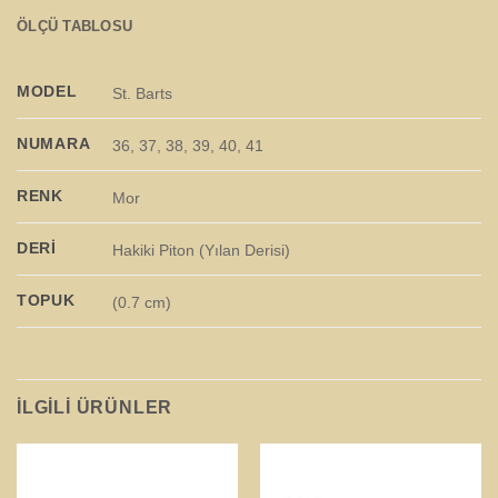
ÖLÇÜ TABLOSU
MODEL
St. Barts
NUMARA
36, 37, 38, 39, 40, 41
RENK
Mor
DERI
Hakiki Piton (Yılan Derisi)
TOPUK
(0.7 cm)
İLGILI ÜRÜNLER